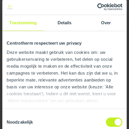
Toestemming
Details
Over
Centrotherm respecteert uw privacy
Deze website maakt gebruik van cookies om: uw
gebruikerservaring te verbeteren, het delen op social
media mogelijk te maken en de effectiviteit van onze
campagnes te verbeteren. Het kan dus zijn dat we u, in
beperkte mate, relevante advertenties aanbieden op
basis van uw interesse op onze website (keuze: 'Alle
cookies toestaan'). Indien u dit niet wenst, kiest u voor
'Alleen basiscookies' (en we gebruiken alleen
noodzakelijke-, functionele- en anoniemestatistieken
cookies). Dit bericht verdwijnt zodra u een keuze maakt.
Toestemmingsselectie
Download the Centrotherm
De 'Details tonen' knop geeft per categorie een korte
Noodzakelijk
uitleg. Op onze privacy statementpagina vindt u nadere