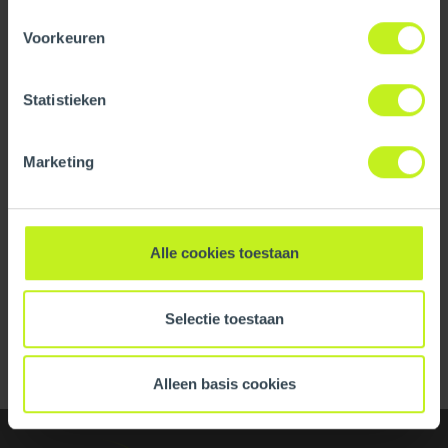
InnoFlue® OEM Approval Matrix
informatie. Op deze pagina kunt u tevens uw keuze
Voorkeuren
ongedaan maken.
Interactive Adaptor Finder
Statistieken
Click for Excel
Marketing
Click for PDF
Alle cookies toestaan
Last Updated: 4/10/2026
Selectie toestaan
Alleen basis cookies