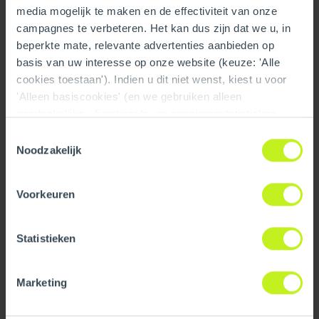
media mogelijk te maken en de effectiviteit van onze
campagnes te verbeteren. Het kan dus zijn dat we u, in
beperkte mate, relevante advertenties aanbieden op
basis van uw interesse op onze website (keuze: 'Alle
cookies toestaan'). Indien u dit niet wenst, kiest u voor
Need Help Choosing?
'Alleen basiscookies' (en we gebruiken alleen
Our customer service team is here to help. If you’d like
noodzakelijke-, functionele- en anoniemestatistieken
more information or need advice before ordering, just get
cookies). Dit bericht verdwijnt zodra u een keuze maakt.
Toestemmingsselectie
in touch.
De 'Details tonen' knop geeft per categorie een korte
Noodzakelijk
uitleg. Op onze privacy statementpagina vindt u nadere
Read more
informatie. Op deze pagina kunt u tevens uw keuze
Voorkeuren
ongedaan maken.
Statistieken
Marketing