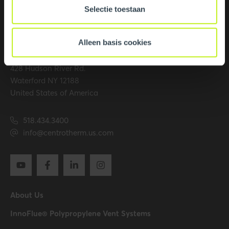
Selectie toestaan
Contact
Alleen basis cookies
Centrotherm Eco Systems LLC
428 Hudson River Rd.
Waterford NY 12188
United States of America
518.434.3400
info@centrotherm.us.com
About Us
InnoFlue® Polypropylene Vent Systems